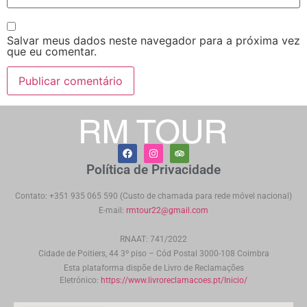
Salvar meus dados neste navegador para a próxima vez
que eu comentar.
Política de Privacidade
Contato: +351 935 065 590 (Custo de chamada para rede móvel nacional)
E-mail:
rmtour22@gmail.com
RNAAT: 741/2022
Cidade de Poitiers, 44 3º piso – Cód Postal 3000-108 Coimbra
Esta plataforma dispõe de Livro de Reclamações
Eletrónico:
https://www.livroreclamacoes.pt/Inicio/